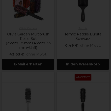
Olivia Garden
Termix
Olivia Garden Multibrush
Termix Paddle Bürste
Reise-Set
Schwarz
(25mm+35mm+45mm+55
6,49 €
ohne MwSt.
mm+Griff)
43,63 €
ohne MwSt.
E-Mail erhalten
In den Warenkorb
ANGEBOT