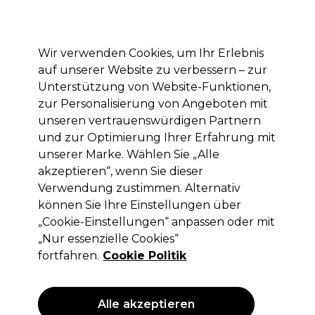
Mit dem Code PRO10 erhälst du 10% Rabatt auf deine erste Online Bestellung
Anmelden
Wir verwenden Cookies, um Ihr Erlebnis
auf unserer Website zu verbessern – zur
Marken
Deals
Haare
Elektrogeräte
Saloneinrichtung
Unterstützung von Website-Funktionen,
zur Personalisierung von Angeboten mit
Lieferung und Lieferzeiten
– mehr erfahren
unseren vertrauenswürdigen Partnern
und zur Optimierung Ihrer Erfahrung mit
Bürsten
Haare
unserer Marke. Wählen Sie „Alle
akzeptieren“, wenn Sie dieser
Bürsten
Verwendung zustimmen. Alternativ
können Sie Ihre Einstellungen über
„Cookie-Einstellungen“ anpassen oder mit
„Nur essenzielle Cookies“
Filters
fortfahren.
Cookie Politik
Sortieren nach:
Relevanz
Alle akzeptieren