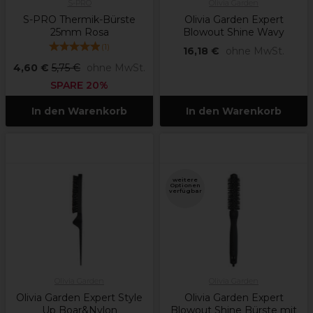
S-PRO
Olivia Garden
S-PRO Thermik-Bürste
Olivia Garden Expert
25mm Rosa
Blowout Shine Wavy
(
1
)
16,18 €
ohne MwSt.
4,60 €
5,75 €
ohne MwSt.
SPARE 20%
In den Warenkorb
In den Warenkorb
weitere
Optionen
verfügbar
Olivia Garden
Olivia Garden
Olivia Garden Expert Style
Olivia Garden Expert
Up Boar&Nylon
Blowout Shine Bürste mit