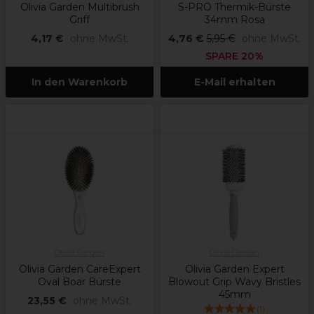
Olivia Garden Multibrush
S-PRO Thermik-Bürste
Griff
34mm Rosa
4,17 €
ohne MwSt.
4,76 €
5,95 €
ohne MwSt.
SPARE 20%
In den Warenkorb
E-Mail erhalten
Olivia Garden
Olivia Garden
Olivia Garden CareExpert
Olivia Garden Expert
Oval Boar Bürste
Blowout Grip Wavy Bristles
45mm
23,55 €
ohne MwSt.
(
1
)