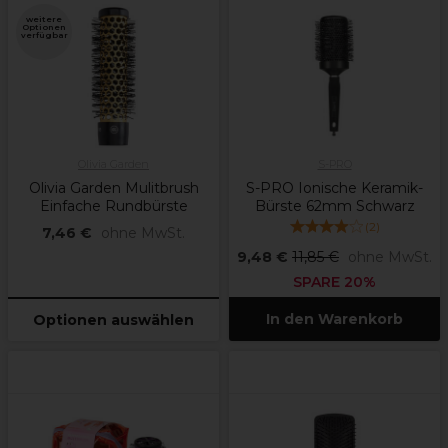
weitere
Optionen
verfügbar
Olivia Garden
S-PRO
Olivia Garden Mulitbrush
S-PRO Ionische Keramik-
Einfache Rundbürste
Bürste 62mm Schwarz
(
2
)
7,46 €
ohne MwSt.
9,48 €
11,85 €
ohne MwSt.
SPARE 20%
In den Warenkorb
Optionen auswählen