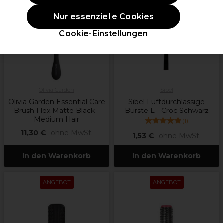
Nur essenzielle Cookies
Cookie-Einstellungen
Olivia Garden
Sibel
Olivia Garden Essential Care
Sibel Luftdurchlässige
Brush Flex Matte Black -
Bürste L - Croc Schwarz
Medium Hair
(
1
)
11,30 €
ohne MwSt.
1,53 €
ohne MwSt.
In den Warenkorb
In den Warenkorb
ANGEBOT
ANGEBOT