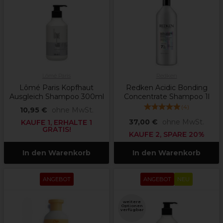
Lômé Paris
Redken
Lômé Paris Kopfhaut
Redken Acidic Bonding
Ausgleich Shampoo 300ml
Concentrate Shampoo 1l
(
4
)
10,95 €
ohne MwSt.
37,00 €
ohne MwSt.
KAUFE 1, ERHALTE 1
GRATIS!
KAUFE 2, SPARE 20%
In den Warenkorb
In den Warenkorb
ANGEBOT
ANGEBOT
NEU
weitere
Optionen
verfügbar