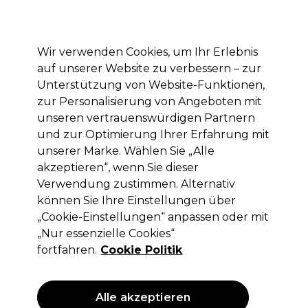
Mit dem Code PRO10 erhälst du 10% Rabatt auf deine erste Online Bestellung
Anmelden
Wir verwenden Cookies, um Ihr Erlebnis
auf unserer Website zu verbessern – zur
Marken
Deals
Haare
Elektrogeräte
Saloneinrichtung
Unterstützung von Website-Funktionen,
zur Personalisierung von Angeboten mit
Lieferung und Lieferzeiten
– mehr erfahren
unseren vertrauenswürdigen Partnern
und zur Optimierung Ihrer Erfahrung mit
Shampoo
Haare
Haarpflege
unserer Marke. Wählen Sie „Alle
akzeptieren“, wenn Sie dieser
Shampoo
Verwendung zustimmen. Alternativ
können Sie Ihre Einstellungen über
„Cookie-Einstellungen“ anpassen oder mit
„Nur essenzielle Cookies“
Filters
fortfahren.
Cookie Politik
Sortieren nach:
Relevanz
Alle akzeptieren
ANGEBOT
ANGEBOT