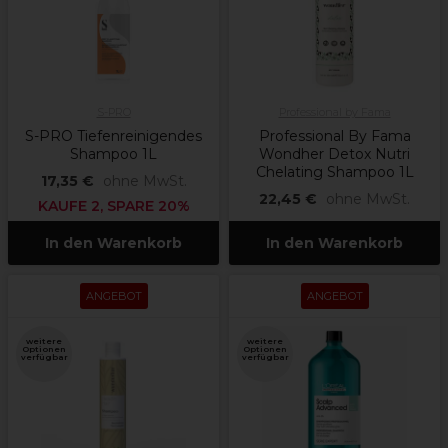
S-PRO
Professional by Fama
S-PRO Tiefenreinigendes
Professional By Fama
Shampoo 1L
Wondher Detox Nutri
Chelating Shampoo 1L
17,35 €
ohne MwSt.
22,45 €
ohne MwSt.
KAUFE 2, SPARE 20%
In den Warenkorb
In den Warenkorb
ANGEBOT
ANGEBOT
weitere
weitere
Optionen
Optionen
verfügbar
verfügbar