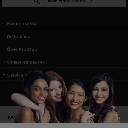
Finde einen Laden
Kundenkonto
Richtlinien
Über Pro-Duo
Online einkaufen
Service und Kontakt
*Du bist kein Profikunde?
BESUCHE
UNSERE WEBSEITE FÜR ENDVERBRAUCHER.*