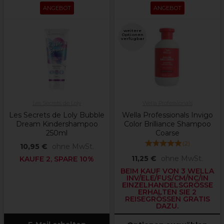
ANGEBOT
ANGEBOT
weitere
Optionen
verfügbar
Les Secrets de Loly
Wella Professionals
Les Secrets de Loly Bubble
Wella Professionals Invigo
Dream Kindershampoo
Color Brilliance Shampoo
250ml
Coarse
(
2
)
10,95 €
ohne MwSt.
11,25 €
ohne MwSt.
KAUFE 2, SPARE 10%
BEIM KAUF VON 3 WELLA
INV/ELE/FUS/CM/NC/IN
EINZELHANDELSGRÖSSE E
RHALTEN SIE 2 R
EISEGRÖSSEN GRATIS DA
ZU.