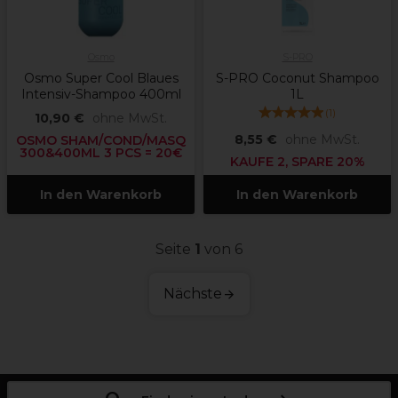
Osmo
S-PRO
Osmo Super Cool Blaues
S-PRO Coconut Shampoo
Intensiv-Shampoo 400ml
1L
(
1
)
10,90 €
ohne MwSt.
8,55 €
ohne MwSt.
OSMO SHAM/COND/MASQ
300&400ML 3 PCS = 20€
KAUFE 2, SPARE 20%
In den Warenkorb
In den Warenkorb
Seite
1
von 6
Nächste