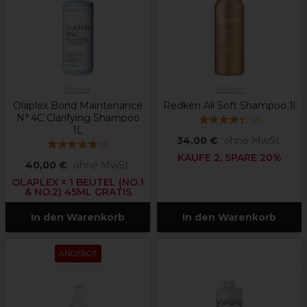
Olaplex
Redken
Olaplex Bond Maintenance
Redken All Soft Shampoo 1l
N°.4C Clarifying Shampoo
(
2
)
1L
34,00 €
ohne MwSt.
(
2
)
KAUFE 2, SPARE 20%
40,00 €
ohne MwSt.
OLAPLEX = 1 BEUTEL (NO.1
& NO.2) 45ML GRATIS
In den Warenkorb
In den Warenkorb
ANGEBOT