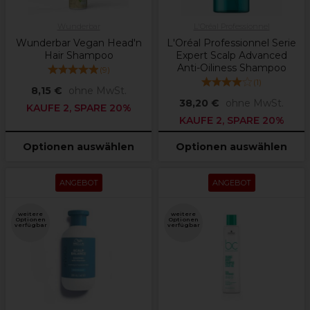
Wunderbar
L'Oréal Professionnel
Wunderbar Vegan Head'n
L'Oréal Professionnel Serie
Hair Shampoo
Expert Scalp Advanced
Anti-Oiliness Shampoo
(
9
)
(
1
)
8,15 €
ohne MwSt.
38,20 €
ohne MwSt.
KAUFE 2, SPARE 20%
KAUFE 2, SPARE 20%
Optionen auswählen
Optionen auswählen
ANGEBOT
ANGEBOT
weitere
weitere
Optionen
Optionen
verfügbar
verfügbar