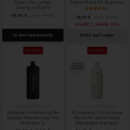
Expert Pro Longer
Expert Metal DX Shampoo
Shampoo 500ml
(
1
)
19,00 €
ohne MwSt.
18,10 €
ohne MwSt.
KAUFE 2, SPARE 20%
In den Warenkorb
Nicht auf Lager
ANGEBOT
ANGEBOT
weitere
Optionen
verfügbar
Sebastian Professional
Schwarzkopf Professional
Sebastian Professional No
Schwarzkopf Professional
Breaker Rebalancing Pre-
Blond Me Bond Repair
Shampoo 1L
Nährendes Shampoo