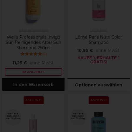
Wella Professionals
Lômé Paris
Wella Professionals Invigo
Lômé Paris Nutri Color
Sun Reinigendes After Sun
Shampoo
Shampoo 250ml
10,95 €
ohne MwSt.
(
2
)
KAUFE 1, ERHALTE 1
GRATIS!
11,25 €
ohne MwSt.
IM ANGEBOT
In den Warenkorb
Optionen auswählen
ANGEBOT
ANGEBOT
weitere
weitere
Optionen
Optionen
verfügbar
verfügbar