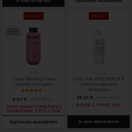
E-Mail erhalten
Optionen auswählen
ANGEBOT
ANGEBOT
weitere
Optionen
verfügbar
Osmo
UNITE Hair
Osmo Blinding Shine
Unite Hair WEEKENDER
Leucht-Shampoo
Tiefenreinigendes
Shampoo
(
1
)
36,55 €
ohne MwSt.
6,90 €
ohne MwSt.
KAUFE 2, SPARE 20%
OSMO SHAM/COND/MASQ
300&400ML 3 PCS = 20€
In den Warenkorb
Optionen auswählen