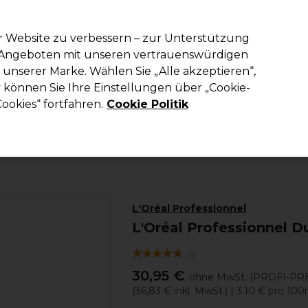
em Code PRO10 erhälst du 10% Rabatt auf deine erste Online Best
r Website zu verbessern – zur Unterstützung
n Angeboten mit unseren vertrauenswürdigen
Suchen
unserer Marke. Wählen Sie „Alle akzeptieren“,
richtung
Kosmetik
Herrenfriseur
Inspiration
Die Professional
können Sie Ihre Einstellungen über „Cookie-
ookies“ fortfahren.
Cookie Politik
Haare
Locken & Glättung
Locken
L'Oréal Professionnel
L'Oréal Professionnel D
(
1
)
30,95 €
ohne MwSt.
(PROFI-PRE
(
36,83 €
inkl. MwSt.)
| 3.10 € pro 100