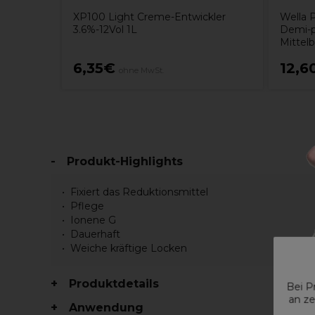
XP100 Light Creme-Entwickler
Wella P
3.6%-12Vol 1L
Demi-p
Mittel
6,35€
12,6
ohne MwSt.
Produkt-Highlights
Fixiert das Reduktionsmittel
Pflege
Ionene G
Dauerhaft
Weiche kräftige Locken
Produktdetails
Bei P
an ze
Anwendung