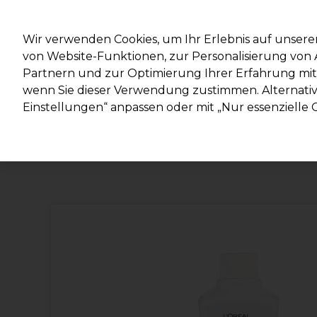
Mit d
Wir verwenden Cookies, um Ihr Erlebnis auf unsere
von Website-Funktionen, zur Personalisierung vo
Partnern und zur Optimierung Ihrer Erfahrung mit 
Marken
Deals
Haare
Elektrogeräte
Salonein
wenn Sie dieser Verwendung zustimmen. Alternativ 
Einstellungen“ anpassen oder mit „Nur essenzielle C
Lieferung und Lieferzeiten
– mehr erfahren