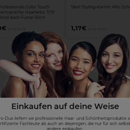
rofessionals Color Touch
Sibel Styling-Kamm Afro Sch
ermanente Haarfarbe 7/19
blond Asch-Fumé 60ml
0€
1,17€
ohne MwSt.
ohne MwSt.
Einkaufen auf deine Weise
ro-Duo liefern wir professionelle Haar- und Schönheitsprodukte 
rtifizierte Fachleute als auch an diejenigen, die nur für sich selbs
andere einkaufen.