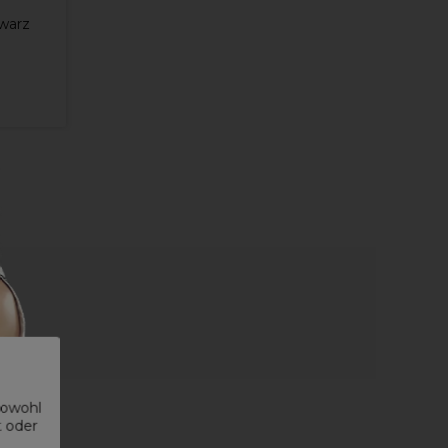
warz
sowohl
t oder