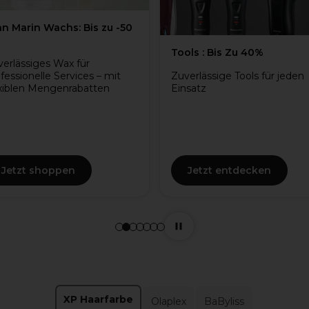
chs: Bis zu -50
Tools : Bis Zu 40%
B
Wax für
P
 Services – mit
Zuverlässige Tools für jeden
genrabatten
Einsatz
P
p
f
b
u
ppen
Jetzt entdecken
XP Haarfarbe
Olaplex
BaByliss