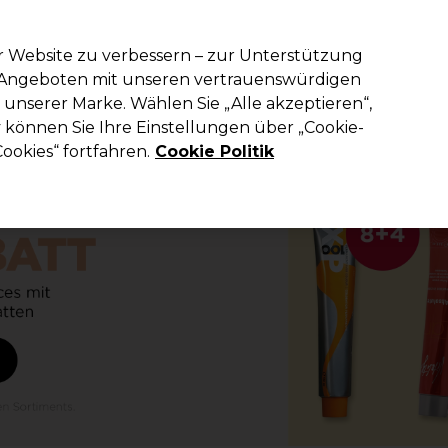
em Code PRO10 erhälst du 10% Rabatt auf deine erste Online Best
r Website zu verbessern – zur Unterstützung
n Angeboten mit unseren vertrauenswürdigen
Suchen
unserer Marke. Wählen Sie „Alle akzeptieren“,
richtung
Kosmetik
Herrenfriseur
Inspiration
Die Professional
können Sie Ihre Einstellungen über „Cookie-
ookies“ fortfahren.
Cookie Politik