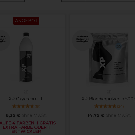
ANGEBOT
tere
weitere
onen
Optionen
ügbar
verfügbar
XP
XP
XP Oxycream 1L
XP Blondierpulver in 500
(
19
)
(
24
)
6,35 €
ohne MwSt.
14,75 €
ohne MwSt.
AUFE 4 FARBEN, 1 GRATIS
EXTRA FARBE ODER 1
ENTWICKLER