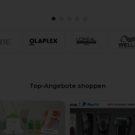
1
2
3
4
5
Top-Angebote shoppen