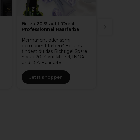
is zu 20 % auf L'Oréal
Kauf 2 oder mehr und sp
rofessionnel Haarfarbe
20 %
ermanent oder semi-
Pflege dein Haar und dein
ermanent färben? Bei uns
Kopfhaut mit den L'Oréal
indest du das Richtige! Spare
Professionnel Serien. Kauf 
is zu 20 % auf Majirel, INOA
oder mehr und spare 20 %
nd DIA Haarfarbe.
ausgewählte Serien.
Jetzt shoppen
Jetzt shoppen