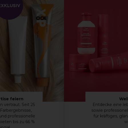
tise feiern
Wel
 vertraut. Seit 25
Entdecke eine le
e Farbergebnisse,
sowie professione
nd professionelle
für kräftiges, gl
ieten bis zu 66 %
w
zial.