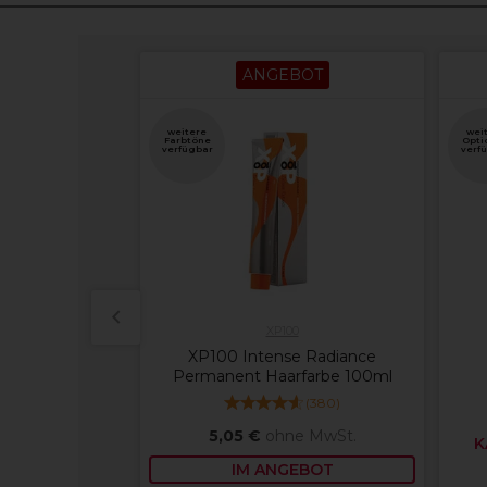
ANGEBOT
weitere
wei
Farbtöne
Opti
verfügbar
verf
XP100
 Blue – Blaue
XP100 Intense Radiance
er 100 g
Permanent Haarfarbe 100ml
(
3
)
(
380
)
e MwSt.
5,05 €
ohne MwSt.
K
IM ANGEBOT