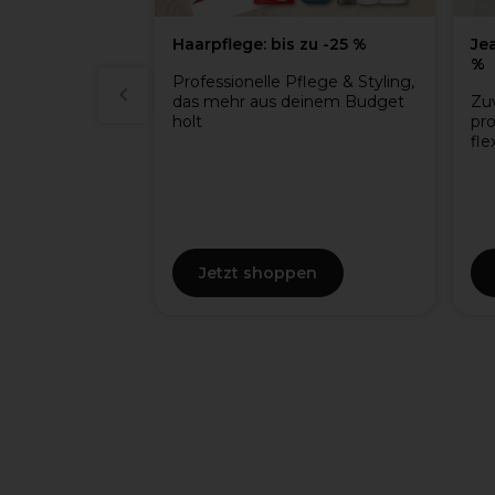
tt
Haarpflege: bis zu -25 %
Jean Marin Wa
%
mit
Professionelle Pflege & Styling,
das mehr aus deinem Budget
Zuverlässiges 
holt
professionelle
flexiblen Men
Jetzt shoppen
Jetzt sho