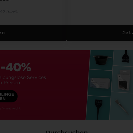
 40 Tuben.
en
Jet
Durchsuchen