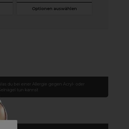
Optionen auswählen
Optione
as du bei einer Allergie gegen Acryl- oder
elnägel tun kannst