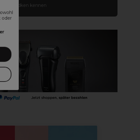
Lerne Redken kennen
sowohl
t oder
er