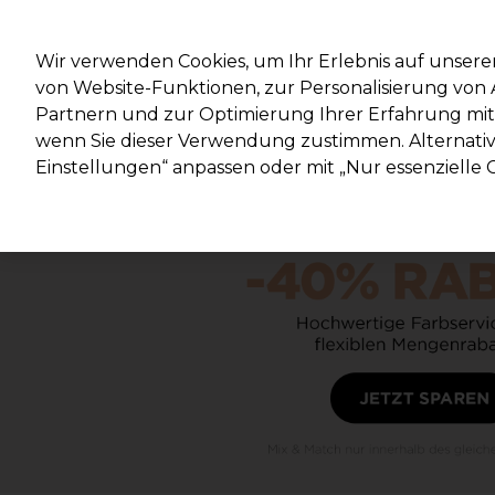
Mit d
Wir verwenden Cookies, um Ihr Erlebnis auf unsere
von Website-Funktionen, zur Personalisierung vo
Partnern und zur Optimierung Ihrer Erfahrung mit 
Marken
Deals
Haare
Elektrogeräte
Salonein
wenn Sie dieser Verwendung zustimmen. Alternativ 
Einstellungen“ anpassen oder mit „Nur essenzielle C
Lieferung und Lieferzeiten
– mehr erfahren