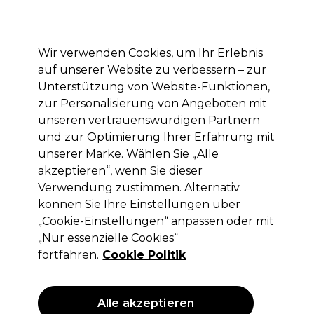
Mit dem Code PRO10 erhälst du 10% Rabatt auf deine erste Online Bestellung
Anmelden
Wir verwenden Cookies, um Ihr Erlebnis
auf unserer Website zu verbessern – zur
Marken
Deals
Haare
Elektrogeräte
Saloneinrichtung
Unterstützung von Website-Funktionen,
zur Personalisierung von Angeboten mit
Lieferung und Lieferzeiten
– mehr erfahren
unseren vertrauenswürdigen Partnern
und zur Optimierung Ihrer Erfahrung mit
Ups!
unserer Marke. Wählen Sie „Alle
akzeptieren“, wenn Sie dieser
Verwendung zustimmen. Alternativ
können Sie Ihre Einstellungen über
Keine Treffer für deine Suche.
„Cookie-Einstellungen“ anpassen oder mit
„Nur essenzielle Cookies“
hatte keine Treffer. Probiere es mit einem
allgemeineren Suchbegriff.
fortfahren.
Cookie Politik
Das könnte dir gefallen
Alle akzeptieren