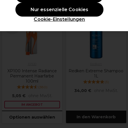
Nur essenzielle Cookies
ANGEBOT
Cookie-Einstellungen
weitere
Farbtöne
verfügbar
XP100
Redken
XP100 Intense Radiance
Redken Extreme Shampoo
Permanent Haarfarbe
1L
100ml
(
3
)
(
380
)
34,00 €
ohne MwSt.
5,05 €
ohne MwSt.
IM ANGEBOT
In den Warenkorb
Optionen auswählen