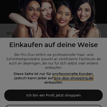
*Du bist kein Profikunde?
BESUCHE
UNSERE WEBSEITE FÜR ENDVERBRAUCHER.*
Einkaufen auf deine Weise
Bei Pro-Duo liefern wir professionelle Haar- und
Schönheitsprodukte sowohl an zertifizierte Fachleute als
auch an diejenigen, die nur für sich selbst oder andere
einkaufen.
Diese Seite ist nur für professionelle Kunden,
jedoch kann jeder auf
pro-duo-shopping.de
einkaufen.
© Alle Rechte vorbehalten © Pro-Duo
2026
Pro-Duo ist Ihr zuverlässiger Partner für hochwertige Produkte im
Ich bin ein Profi, jetzt shoppen
Friseur- und Kosmetikbereich. Unsere sorgfältig ausgewählten,
hochwertigen Produkte, von der Haarpflege über das Make-up bis hin