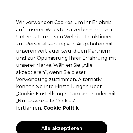
Mit dem Code PRO10 erhälst du 10% Rabatt auf deine erste Online Bestellung
Anmelden
Wir verwenden Cookies, um Ihr Erlebnis
auf unserer Website zu verbessern – zur
Marken
Deals
Haare
Elektrogeräte
Saloneinrichtung
Unterstützung von Website-Funktionen,
zur Personalisierung von Angeboten mit
Lieferung und Lieferzeiten
– mehr erfahren
unseren vertrauenswürdigen Partnern
und zur Optimierung Ihrer Erfahrung mit
unserer Marke. Wählen Sie „Alle
Ultron
akzeptieren“, wenn Sie dieser
Ultron Airflux Luftstrom-Stylingeisen
Verwendung zustimmen. Alternativ
können Sie Ihre Einstellungen über
(
0
)
„Cookie-Einstellungen“ anpassen oder mit
48,96 €
69,95 €
ohne MwSt.
(PROFI-PREIS)
„Nur essenzielle Cookies“
(
58,26 €
inkl. MwSt.)
fortfahren.
Cookie Politik
ANGEBOT
Alle akzeptieren