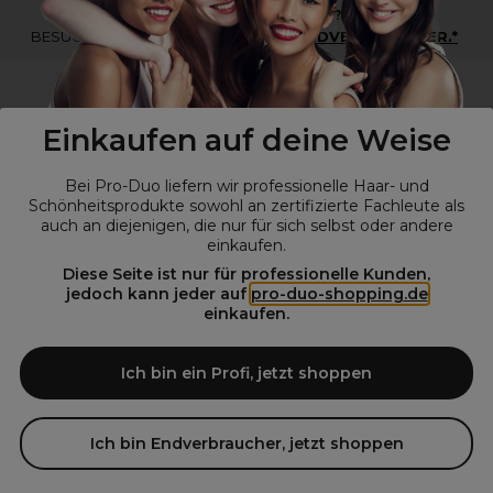
*Du bist kein Profikunde?
BESUCHE
UNSERE WEBSEITE FÜR ENDVERBRAUCHER.*
Einkaufen auf deine Weise
Bei Pro-Duo liefern wir professionelle Haar- und
Schönheitsprodukte sowohl an zertifizierte Fachleute als
auch an diejenigen, die nur für sich selbst oder andere
einkaufen.
Diese Seite ist nur für professionelle Kunden,
© Alle Rechte vorbehalten © Pro-Duo
2026
jedoch kann jeder auf
pro-duo-shopping.de
einkaufen.
Pro-Duo ist Ihr zuverlässiger Partner für hochwertige Produkte im
Friseur- und Kosmetikbereich. Unsere sorgfältig ausgewählten,
hochwertigen Produkte, von der Haarpflege über das Make-up bis hin
Ich bin ein Profi, jetzt shoppen
zu Spezialwerkzeugen, sind so konzipiert, dass sie die Erwartungen
von Friseursalons und Kosmetikstudios übertreffen. Verlassen Sie sich
auf Pro-Duo für erstklassige Qualität und zeitgemäße Lösungen.
Ich bin Endverbraucher, jetzt shoppen