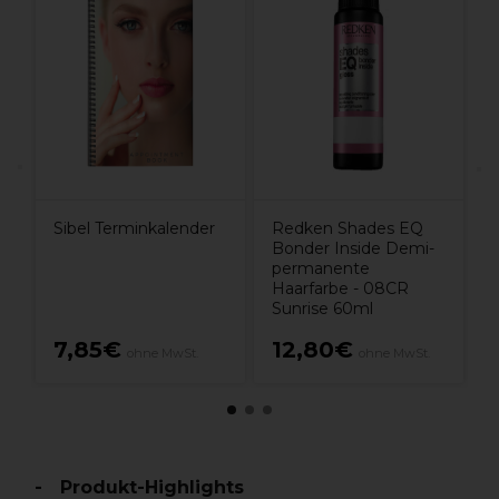
e
1
Sibel Terminkalender
Redken Shades EQ
Bonder Inside Demi-
permanente
Haarfarbe - 08CR
Sunrise 60ml
7,85€
12,80€
ohne MwSt.
ohne MwSt.
Produkt-Highlights