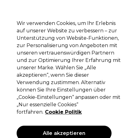
Mit dem Code PRO10 erhälst du 10% Rabatt auf deine erste Online Bestellung
Anmelden
Wir verwenden Cookies, um Ihr Erlebnis
auf unserer Website zu verbessern – zur
Marken
Deals
Haare
Elektrogeräte
Saloneinrichtung
Unterstützung von Website-Funktionen,
zur Personalisierung von Angeboten mit
Lieferung und Lieferzeiten
– mehr erfahren
unseren vertrauenswürdigen Partnern
und zur Optimierung Ihrer Erfahrung mit
unserer Marke. Wählen Sie „Alle
Sibel
akzeptieren“, wenn Sie dieser
Sibel Kassenblock mit Durchschlag,
Verwendung zustimmen. Alternativ
nicht nummeriert im 1er-Pack.
können Sie Ihre Einstellungen über
„Cookie-Einstellungen“ anpassen oder mit
(
2
)
„Nur essenzielle Cookies“
15,85 €
ohne MwSt.
(PROFI-PREIS)
fortfahren.
Cookie Politik
(
18,86 €
inkl. MwSt.)
ANGEBOT
Alle akzeptieren