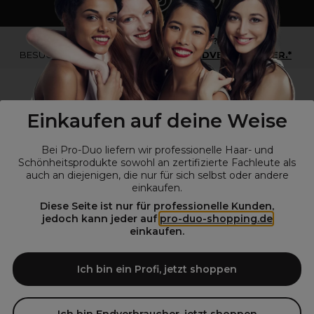
*Du bist kein Profikunde?
BESUCHE
UNSERE WEBSEITE FÜR ENDVERBRAUCHER.*
Einkaufen auf deine Weise
Bei Pro-Duo liefern wir professionelle Haar- und
Schönheitsprodukte sowohl an zertifizierte Fachleute als
auch an diejenigen, die nur für sich selbst oder andere
einkaufen.
Diese Seite ist nur für professionelle Kunden,
© Alle Rechte vorbehalten © Pro-Duo
2026
jedoch kann jeder auf
pro-duo-shopping.de
einkaufen.
Pro-Duo ist Ihr zuverlässiger Partner für hochwertige Produkte im
Friseur- und Kosmetikbereich. Unsere sorgfältig ausgewählten,
hochwertigen Produkte, von der Haarpflege über das Make-up bis hin
Ich bin ein Profi, jetzt shoppen
zu Spezialwerkzeugen, sind so konzipiert, dass sie die Erwartungen
von Friseursalons und Kosmetikstudios übertreffen. Verlassen Sie sich
auf Pro-Duo für erstklassige Qualität und zeitgemäße Lösungen.