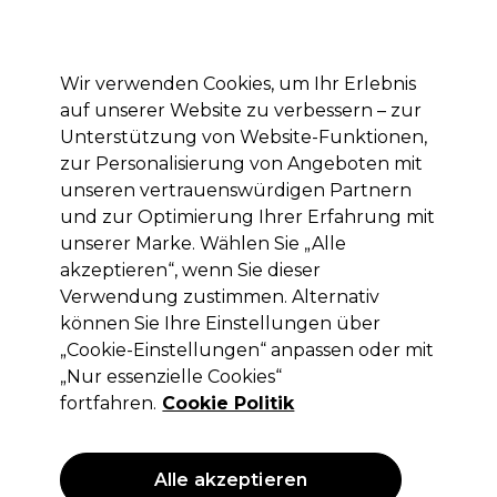
Mit dem Code PRO10 erhälst du 10% Rabatt auf deine erste Online Bestellung
Anmelden
Wir verwenden Cookies, um Ihr Erlebnis
auf unserer Website zu verbessern – zur
Marken
Deals
Haare
Elektrogeräte
Saloneinrichtung
Unterstützung von Website-Funktionen,
zur Personalisierung von Angeboten mit
Lieferung und Lieferzeiten
– mehr erfahren
unseren vertrauenswürdigen Partnern
und zur Optimierung Ihrer Erfahrung mit
unserer Marke. Wählen Sie „Alle
Sibel
akzeptieren“, wenn Sie dieser
Sibel All Clean100 Nitrile-Handschuhe
Verwendung zustimmen. Alternativ
M
können Sie Ihre Einstellungen über
„Cookie-Einstellungen“ anpassen oder mit
(
0
)
„Nur essenzielle Cookies“
11,69 €
ohne MwSt.
(PROFI-PREIS)
fortfahren.
Cookie Politik
(
13,91 €
inkl. MwSt.)
ANGEBOT
Alle akzeptieren