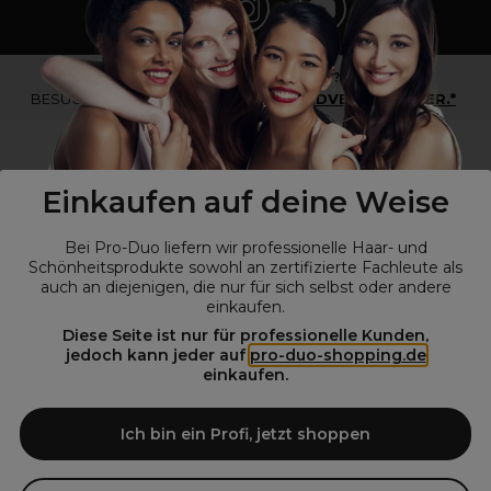
*Du bist kein Profikunde?
BESUCHE
UNSERE WEBSEITE FÜR ENDVERBRAUCHER.*
Einkaufen auf deine Weise
Bei Pro-Duo liefern wir professionelle Haar- und
Schönheitsprodukte sowohl an zertifizierte Fachleute als
auch an diejenigen, die nur für sich selbst oder andere
einkaufen.
Diese Seite ist nur für professionelle Kunden,
© Alle Rechte vorbehalten © Pro-Duo
2026
jedoch kann jeder auf
pro-duo-shopping.de
einkaufen.
Pro-Duo ist Ihr zuverlässiger Partner für hochwertige Produkte im
Friseur- und Kosmetikbereich. Unsere sorgfältig ausgewählten,
hochwertigen Produkte, von der Haarpflege über das Make-up bis hin
Ich bin ein Profi, jetzt shoppen
zu Spezialwerkzeugen, sind so konzipiert, dass sie die Erwartungen
von Friseursalons und Kosmetikstudios übertreffen. Verlassen Sie sich
auf Pro-Duo für erstklassige Qualität und zeitgemäße Lösungen.