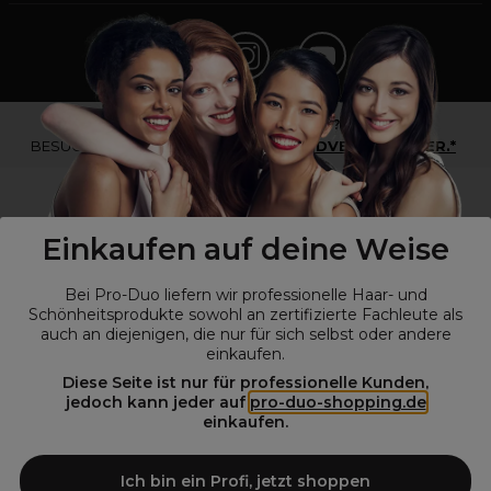
*Du bist kein Profikunde?
BESUCHE
UNSERE WEBSEITE FÜR ENDVERBRAUCHER.*
Einkaufen auf deine Weise
Bei Pro-Duo liefern wir professionelle Haar- und
Schönheitsprodukte sowohl an zertifizierte Fachleute als
auch an diejenigen, die nur für sich selbst oder andere
einkaufen.
Diese Seite ist nur für professionelle Kunden,
© Alle Rechte vorbehalten © Pro-Duo
2026
jedoch kann jeder auf
pro-duo-shopping.de
einkaufen.
Pro-Duo ist Ihr zuverlässiger Partner für hochwertige Produkte im
Friseur- und Kosmetikbereich. Unsere sorgfältig ausgewählten,
hochwertigen Produkte, von der Haarpflege über das Make-up bis hin
Ich bin ein Profi, jetzt shoppen
zu Spezialwerkzeugen, sind so konzipiert, dass sie die Erwartungen