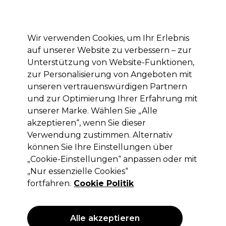
Mit dem Code PRO10 erhälst du 10% Rabatt auf deine erste Online Bestellung
Anmelden
Wir verwenden Cookies, um Ihr Erlebnis
auf unserer Website zu verbessern – zur
Marken
Deals
Haare
Elektrogeräte
Saloneinrichtung
Unterstützung von Website-Funktionen,
zur Personalisierung von Angeboten mit
Lieferung und Lieferzeiten
– mehr erfahren
unseren vertrauenswürdigen Partnern
und zur Optimierung Ihrer Erfahrung mit
unserer Marke. Wählen Sie „Alle
Salon Services
akzeptieren“, wenn Sie dieser
Salon Services Cape Sleeves Hook
Verwendung zustimmen. Alternativ
können Sie Ihre Einstellungen über
(
1
)
„Cookie-Einstellungen“ anpassen oder mit
12,74 €
ohne MwSt.
(PROFI-PREIS)
„Nur essenzielle Cookies“
(
15,16 €
inkl. MwSt.)
fortfahren.
Cookie Politik
ANGEBOT
Alle akzeptieren