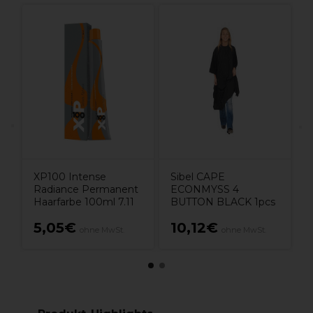
0
R
E
E
C
XP100 Intense
Sibel CAPE
Radiance Permanent
ECONMYSS 4
Haarfarbe 100ml 7.11
BUTTON BLACK 1pcs
5,05€
10,12€
ohne MwSt.
ohne MwSt.