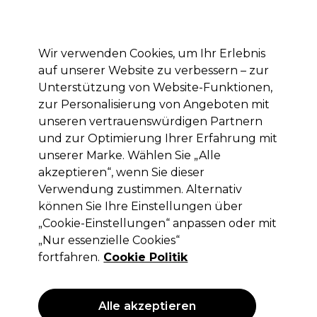
Mit dem Code PRO10 erhälst du 10% Rabatt auf deine erste Online Bestellung
Anmelden
Wir verwenden Cookies, um Ihr Erlebnis
auf unserer Website zu verbessern – zur
Marken
Deals
Haare
Elektrogeräte
Saloneinrichtung
Unterstützung von Website-Funktionen,
zur Personalisierung von Angeboten mit
Lieferung und Lieferzeiten
– mehr erfahren
unseren vertrauenswürdigen Partnern
und zur Optimierung Ihrer Erfahrung mit
unserer Marke. Wählen Sie „Alle
Kemon
akzeptieren“, wenn Sie dieser
Kemon Lunex Ice Toner Velian
Verwendung zustimmen. Alternativ
Shampoo 1L
können Sie Ihre Einstellungen über
„Cookie-Einstellungen“ anpassen oder mit
(
0
)
„Nur essenzielle Cookies“
32,75 €
ohne MwSt.
(PROFI-PREIS)
fortfahren.
Cookie Politik
(
38,97 €
inkl. MwSt.)
| 3.28 € pro 100ml
Alle akzeptieren