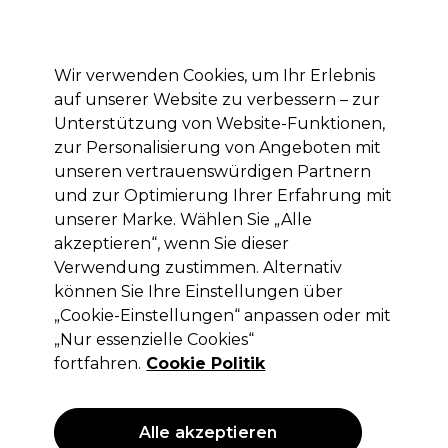
Mit dem Code PRO10 erhälst du 10% Rabatt auf deine erste Online Bestellung
Anmelden
Wir verwenden Cookies, um Ihr Erlebnis
auf unserer Website zu verbessern – zur
Marken
Deals
Haare
Elektrogeräte
Saloneinrichtung
Unterstützung von Website-Funktionen,
zur Personalisierung von Angeboten mit
Lieferung und Lieferzeiten
– mehr erfahren
unseren vertrauenswürdigen Partnern
und zur Optimierung Ihrer Erfahrung mit
unserer Marke. Wählen Sie „Alle
Les Secrets de Loly
akzeptieren“, wenn Sie dieser
Les Secrets de Loly Bubble Kiss Sanfte
Verwendung zustimmen. Alternativ
Reinigungspflege für Babys und Kinder
können Sie Ihre Einstellungen über
400ml
„Cookie-Einstellungen“ anpassen oder mit
„Nur essenzielle Cookies“
(
0
)
fortfahren.
Cookie Politik
13,51 €
ohne MwSt.
(PROFI-PREIS)
(
16,08 €
inkl. MwSt.)
| 3.38 € pro 100ml
Alle akzeptieren