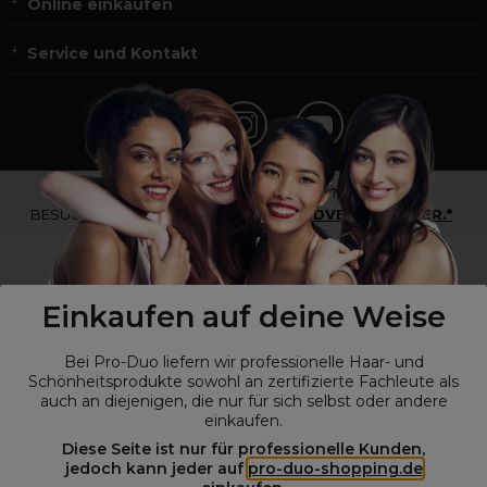
Online einkaufen
Service und Kontakt
*Du bist kein Profikunde?
BESUCHE
UNSERE WEBSEITE FÜR ENDVERBRAUCHER.*
Einkaufen auf deine Weise
Bei Pro-Duo liefern wir professionelle Haar- und
Schönheitsprodukte sowohl an zertifizierte Fachleute als
auch an diejenigen, die nur für sich selbst oder andere
einkaufen.
Diese Seite ist nur für professionelle Kunden,
© Alle Rechte vorbehalten © Pro-Duo
2026
jedoch kann jeder auf
pro-duo-shopping.de