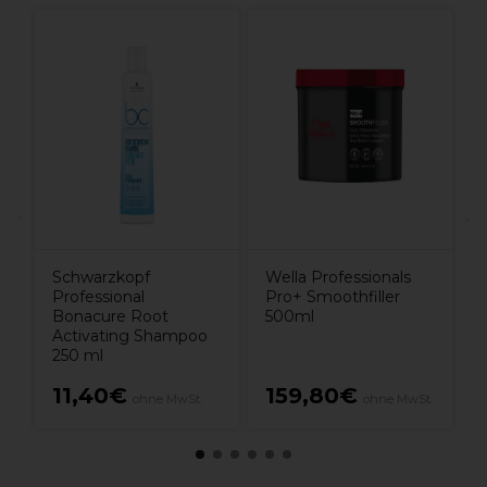
O
M
C
Schwarzkopf
Wella Professionals
Professional
Pro+ Smoothfiller
Bonacure Root
500ml
Activating Shampoo
250 ml
11,40€
159,80€
ohne MwSt.
ohne MwSt.