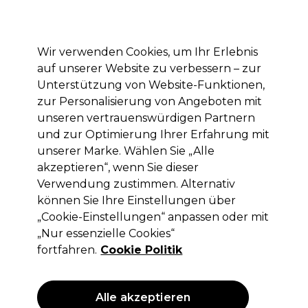
Mit dem Code PRO10 erhälst du 10% Rabatt auf deine erste Online Bestellung
Anmelden
Wir verwenden Cookies, um Ihr Erlebnis
auf unserer Website zu verbessern – zur
Marken
Deals
Haare
Elektrogeräte
Saloneinrichtung
Unterstützung von Website-Funktionen,
zur Personalisierung von Angeboten mit
Lieferung und Lieferzeiten
– mehr erfahren
unseren vertrauenswürdigen Partnern
und zur Optimierung Ihrer Erfahrung mit
Ups!
unserer Marke. Wählen Sie „Alle
akzeptieren“, wenn Sie dieser
Verwendung zustimmen. Alternativ
können Sie Ihre Einstellungen über
Keine Treffer für deine Suche.
„Cookie-Einstellungen“ anpassen oder mit
„Nur essenzielle Cookies“
hatte keine Treffer. Probiere es mit einem
allgemeineren Suchbegriff.
fortfahren.
Cookie Politik
Das könnte dir gefallen
Alle akzeptieren