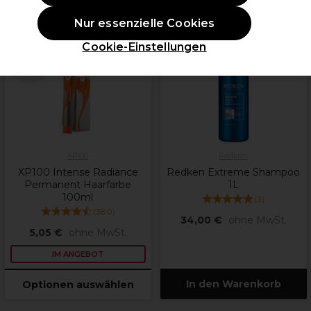
Nur essenzielle Cookies
ANGEBOT
Cookie-Einstellungen
weitere
Farbtöne
verfügbar
XP100
Redken
XP100 Intense Radiance
Redken Extreme Shampoo
Permanent Haarfarbe
1L
100ml
(
3
)
(
380
)
34,00 €
ohne MwSt.
5,05 €
ohne MwSt.
IM ANGEBOT
In den Warenkorb
Optionen auswählen