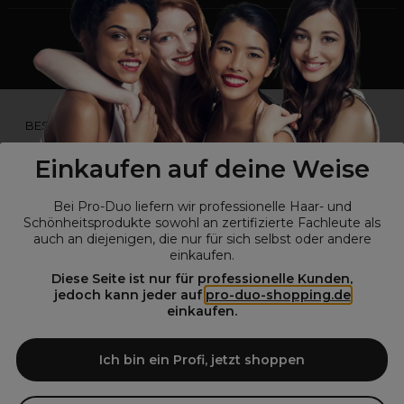
*Du bist kein Profikunde?
BESUCHE
UNSERE WEBSEITE FÜR ENDVERBRAUCHER.*
Einkaufen auf deine Weise
Bei Pro-Duo liefern wir professionelle Haar- und
Schönheitsprodukte sowohl an zertifizierte Fachleute als
auch an diejenigen, die nur für sich selbst oder andere
einkaufen.
Diese Seite ist nur für professionelle Kunden,
jedoch kann jeder auf
pro-duo-shopping.de
einkaufen.
© Alle Rechte vorbehalten © Pro-Duo
2026
Pro-Duo ist Ihr zuverlässiger Partner für hochwertige Produkte im
Ich bin ein Profi, jetzt shoppen
Friseur- und Kosmetikbereich. Unsere sorgfältig ausgewählten,
hochwertigen Produkte, von der Haarpflege über das Make-up bis hin