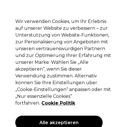
Mit dem Code PRO10 erhälst du 10% Rabatt auf deine erste Online Bestellung
Anmelden
Wir verwenden Cookies, um Ihr Erlebnis
auf unserer Website zu verbessern – zur
Marken
Deals
Haare
Elektrogeräte
Saloneinrichtung
Unterstützung von Website-Funktionen,
zur Personalisierung von Angeboten mit
Lieferung und Lieferzeiten
– mehr erfahren
unseren vertrauenswürdigen Partnern
und zur Optimierung Ihrer Erfahrung mit
Ups!
unserer Marke. Wählen Sie „Alle
akzeptieren“, wenn Sie dieser
Verwendung zustimmen. Alternativ
können Sie Ihre Einstellungen über
Keine Treffer für deine Suche.
„Cookie-Einstellungen“ anpassen oder mit
„Nur essenzielle Cookies“
hatte keine Treffer. Probiere es mit einem
allgemeineren Suchbegriff.
fortfahren.
Cookie Politik
Das könnte dir gefallen
Alle akzeptieren