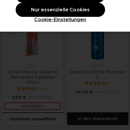
Nur essenzielle Cookies
ANGEBOT
Cookie-Einstellungen
weitere
Farbtöne
verfügbar
XP100
Redken
XP100 Intense Radiance
Redken Extreme Shampoo
Permanent Haarfarbe
1L
100ml
(
3
)
(
380
)
34,00 €
ohne MwSt.
5,05 €
ohne MwSt.
IM ANGEBOT
In den Warenkorb
Optionen auswählen