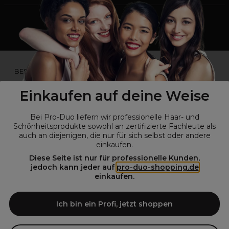
*Du bist kein Profikunde?
BESUCHE
UNSERE WEBSEITE FÜR ENDVERBRAUCHER.*
Einkaufen auf deine Weise
Bei Pro-Duo liefern wir professionelle Haar- und
Schönheitsprodukte sowohl an zertifizierte Fachleute als
auch an diejenigen, die nur für sich selbst oder andere
einkaufen.
Diese Seite ist nur für professionelle Kunden,
jedoch kann jeder auf
pro-duo-shopping.de
einkaufen.
© Alle Rechte vorbehalten © Pro-Duo
2026
Pro-Duo ist Ihr zuverlässiger Partner für hochwertige Produkte im
Ich bin ein Profi, jetzt shoppen
Friseur- und Kosmetikbereich. Unsere sorgfältig ausgewählten,
hochwertigen Produkte, von der Haarpflege über das Make-up bis hin